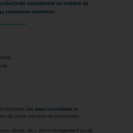
ollectivité compétente en matière de
s 34 communes membres.
orte ;
rte ;
s habitants des
bacs normalisés
et
ion du foyer (nombre de personnes).
sance, décès, etc.), d'emménagement ou de