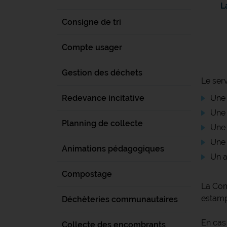
L
Consigne de tri
Compte usager
Gestion des déchets
Le serv
Redevance incitative
Une 
Une 
Planning de collecte
Une 
Une 
Animations pédagogiques
Un a
Compostage
La Com
estamp
Déchèteries communautaires
En cas
Collecte des encombrants